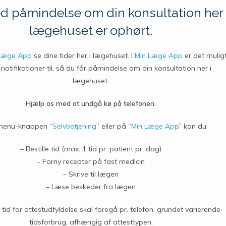
 påmindelse om din konsultation her 
lægehuset er ophørt.
Læge App
se dine tider her i lægehuset. I
Min Læge App
er det mulig
notifikationer til, så du får påmindelse om din konsultation her i
lægehuset.
Hjælp os med at undgå kø på telefonen.
menu-knappen “
Selvbetjening
” eller på “
Min Læge App
” kan du:
– Bestille tid (max. 1 tid pr. patient pr. dag)
– Forny recepter på fast medicin
– Skrive til lægen
– Læse beskeder fra lægen
f tid for attestudfyldelse skal foregå pr. telefon, grundet varierende
tidsforbrug, afhængig af attesttypen.