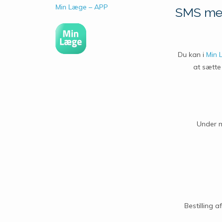
Min Læge – APP
SMS med
Du kan i
Min 
at sætte 
Under 
Bestilling a