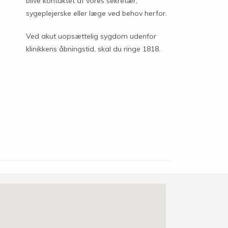
blive kontaktet af vores sekretær,
sygeplejerske eller læge ved behov herfor.
Ved akut uopsættelig sygdom udenfor
klinikkens åbningstid, skal du ringe 1818.