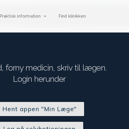
Praktisk information
Find klinikken
id, forny medicin, skriv til lægen.
Login herunder
Hent appen "Min Læge"
Log på selvbetjeningen