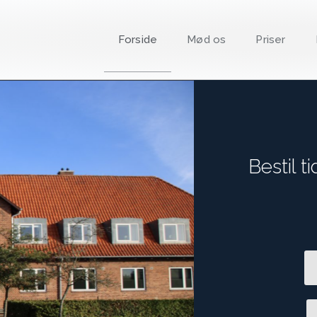
Forside
Mød os
Priser
Bestil t