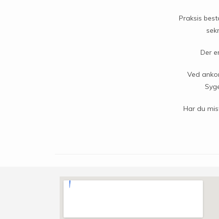
Praksis best
sek
Der e
Ved ankom
Syge
Har du mist