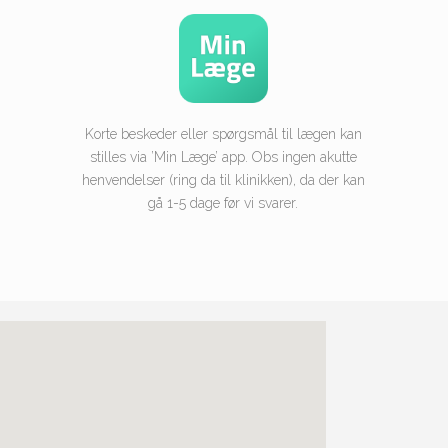
Korte beskeder eller spørgsmål til lægen kan
stilles via ’Min Læge’ app. Obs ingen akutte
henvendelser (ring da til klinikken), da der kan
gå 1-5 dage før vi svarer.