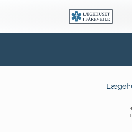
Lægehus
4
T